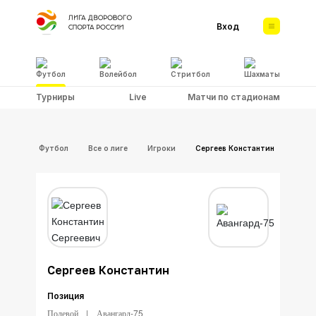
Вход
Футбол
Волейбол
Стритбол
Шахматы
Турниры
Live
Матчи по стадионам
Футбол
Все о лиге
Игроки
Сергеев Константин
Сергеев Константин
Позиция
Полевой
Авангард-75