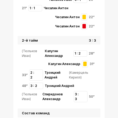
21”
1 : 1
Чесалин Антон
Чесалин Антон
22”
Чесалин Антон
22”
2-й тайм
3 : 3
(Тюльков
Калугин
1 : 2
28”
Иван)
Александр
Калугин Александр
31”
2 :
Троицкий
(Камерцель
33”
2
Андрей
Кирилл)
48”
3 : 2
Троицкий Андрей
(Тюльков
Спиридонов
3 :
50”
Иван)
Александр
3
Состав команд