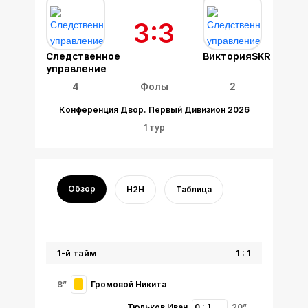
3:3
Следственное
ВикторияSKR
управление
4
Фолы
2
Конференция Двор. Первый Дивизион 2026
1 тур
Обзор
H2H
Таблица
1-й тайм
1 : 1
8”
Громовой Никита
Тюльков Иван
0 : 1
20”