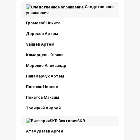
Следственное
управление
Громовой Никита
Дорохов Артем
Зайцев Артем
Камерцель Кирилл
Моренко Александр
Паламарчук Артём
Погосян Нерсес
Покатов Максим
Троицкий Андрей
ВикторияSKR
Атамурзаев Арген