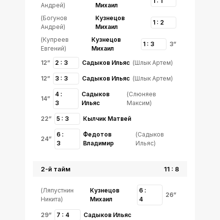
1 : 1
Андрей)
Михаил
(Богунов
Кузнецов
1 : 2
Андрей)
Михаил
(Купреев
Кузнецов
1 : 3
3”
Евгений)
Михаил
12”
2 : 3
Садыков Ильяс
(Шлык Артем)
12”
3 : 3
Садыков Ильяс
(Шлык Артем)
4 :
Садыков
(Слюняев
14”
3
Ильяс
Максим)
22”
5 : 3
Кылчик Матвей
6 :
Федотов
(Садыков
24”
3
Владимир
Ильяс)
2-й тайм
11 : 8
(Ляпустнин
Кузнецов
6 :
26”
Никита)
Михаил
4
29”
7 : 4
Садыков Ильяс