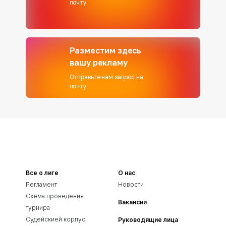
почту
Разместим здесь
вашу рекламу
Отправьте нам запрос на
почту
Все о лиге
О нас
Регламент
Новости
Схема проведения
Вакансии
турнира
Судейскией корпус
Руководящие лица