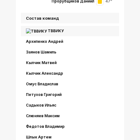
Прорубщиков Даниил
47”
Состав команд
ТВВИКУ
Архипенко Андрей
Заянов Шамиль
Кылчик Матвей
Кылчик Александр
Омус Владислав
Петухов Григорий
Садыков Ильяс
Слюняев Максим
Федотов Владимир
Шлык Артем