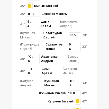
30”
Кылчик Матвей
30”
8 : 4
Слюняев Максим
9 :
Шлык
(Архипенко
31”
4
Артем
Андрей)
(Кузнецов
Пологрудов
9 : 5
31”
Михаил)
Сергей
(Пологрудов
Салафетов
9 :
33”
Сергей)
Денис
6
10 :
Архипенко
(Заянов
39”
6
Андрей
Шамиль)
11 :
Шлык
(Садыков
40”
6
Артем
Ильяс)
(Богунов
Кузнецов
11 :
41”
Андрей)
Михаил
7
Кузнецов Михаил
11 : 8
42”
Купреев Евгений
47”