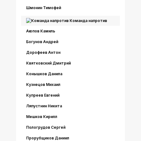
Шмонин Тимофей
Команда напротив
Аюпов Камиль
Богунов Андрей
Дорофеев Антон
Квятковский Дмитрий
Конышков Данила
Кузнецов Михаил
Купреев Евгений
Ляпустнин Никита
Мешков Кирилл
Пологрудов Сергей
Прорубщиков Даниил