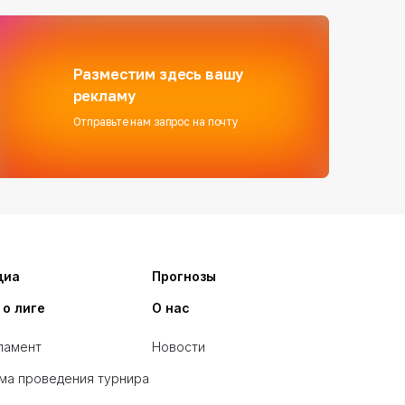
Разместим здесь вашу
рекламу
Отправьте нам запрос на почту
диа
Прогнозы
 о лиге
О нас
ламент
Новости
ма проведения турнира