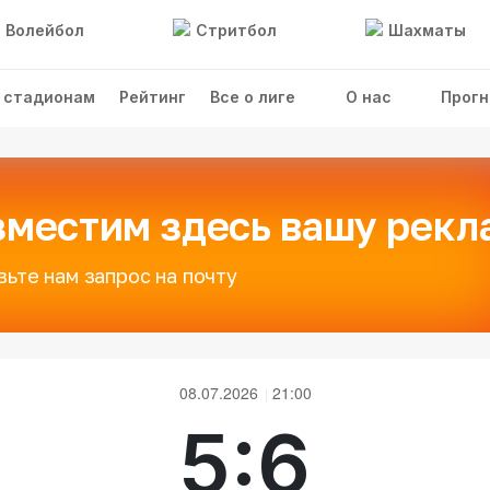
Волейбол
Стритбол
Шахматы
 стадионам
Рейтинг
Все о лиге
О нас
Прогн
зместим здесь вашу рекл
вьте нам запрос на почту
08.07.2026
21:00
5:6