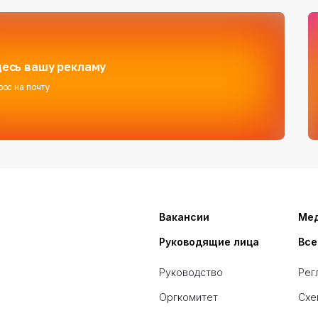
есь вашу рекламу
рос на почту
Вакансии
Ме
Руководящие лица
Все
Руководство
Рег
Оргкомитет
Схе