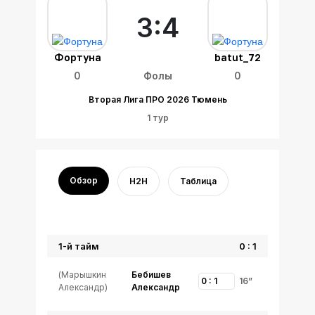
3:4
Фортуна
batut_72
0
Фолы
0
Вторая Лига ПРО 2026 Тюмень
1 тур
Обзор
H2H
Таблица
1-й тайм
0 : 1
(Марышкин
Бебишев
0 : 1
16”
Александр)
Александр