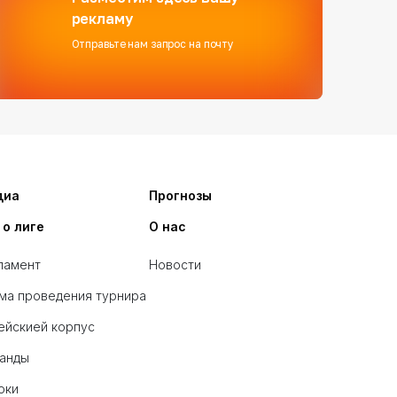
рекламу
Отправьте нам запрос на почту
диа
Прогнозы
 о лиге
О нас
ламент
Новости
ма проведения турнира
ейскией корпус
анды
оки