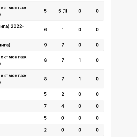
лектмонтаж
5
5
(1)
0
0
)
ига) 2022-
6
1
0
0
лига)
9
7
0
0
лектмонтаж
8
7
1
0
)
лектмонтаж
8
7
1
0
)
5
2
0
0
7
4
0
0
5
0
0
0
2
0
0
0