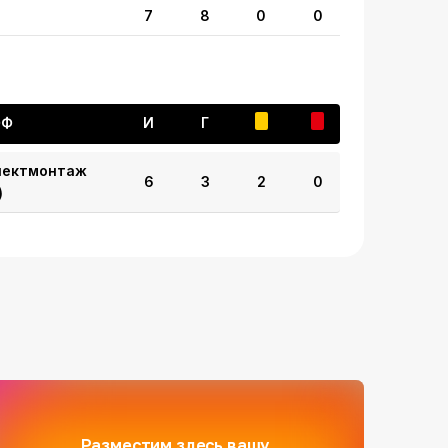
7
8
0
0
ФФ
И
Г
лектмонтаж
6
3
2
0
)
Разместим здесь вашу