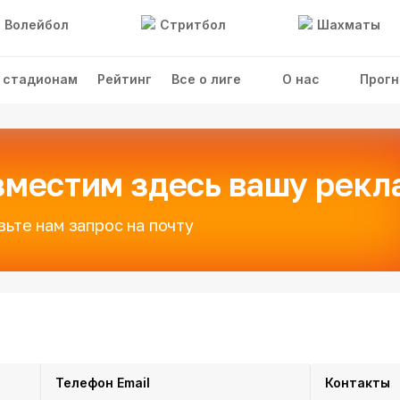
Волейбол
Стритбол
Шахматы
 стадионам
Рейтинг
Все о лиге
О нас
Прогн
зместим здесь вашу рекл
вьте нам запрос на почту
Телефон
Email
Контакты