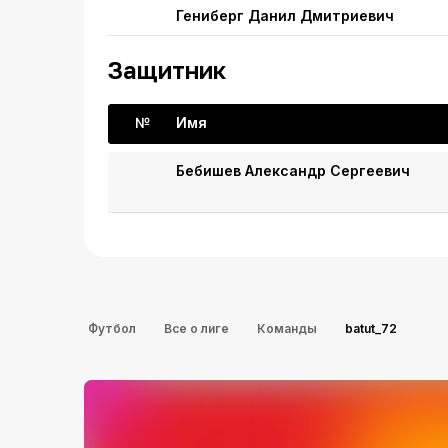
Гениберг Данил Дмитриевич
Защитник
№
Имя
Бебишев Александр Сергеевич
Футбол
Все о лиге
Команды
batut_72