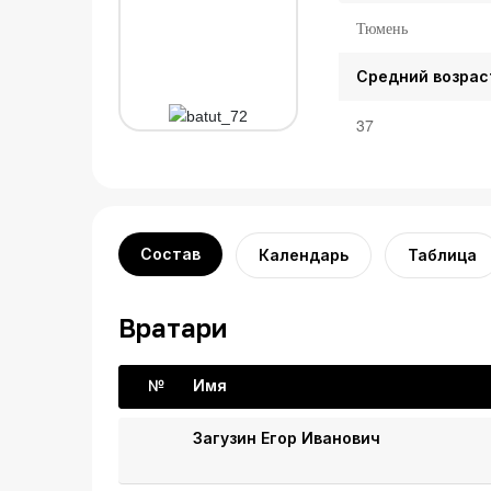
Тюмень
Средний возрас
37
Состав
Календарь
Таблица
Вратари
№
Имя
Загузин Егор Иванович