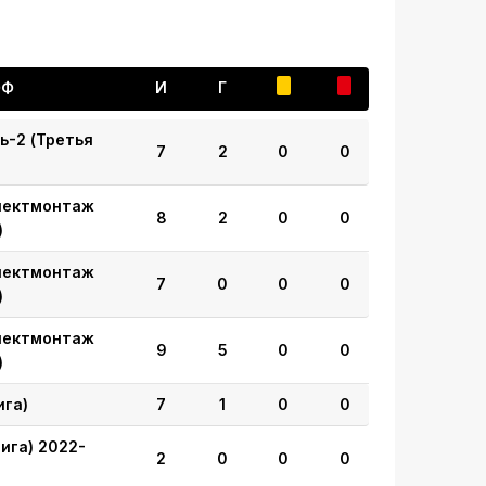
ФФ
И
Г
ь-2 (Третья
7
2
0
0
лектмонтаж
8
2
0
0
)
лектмонтаж
7
0
0
0
)
лектмонтаж
9
5
0
0
)
ига)
7
1
0
0
ига) 2022-
2
0
0
0