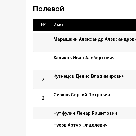
Полевой
№
Имя
Марышкин Александр Александров
Халиков Иван Альбертович
Кузнецов Денис Владимирович
7
Сивков Сергей Петрович
2
Нутфулин Ленар Рашитович
Нухов Артур Фиделевич