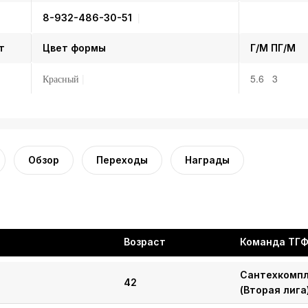
8-932-486-30-51
т
Цвет формы
Г/М
ПГ/М
Красный
5.6 3
Обзор
Переходы
Награды
Возраст
Команда ТГ
Сантехкомп
42
(Вторая лига