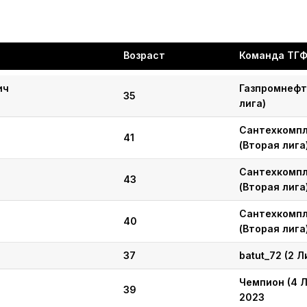
Возраст
Команда ТГ
ич
Газпромнефт
35
лига)
Сантехкомп
41
(Вторая лига
Сантехкомп
43
(Вторая лига
Сантехкомп
40
(Вторая лига
37
batut_72 (2 Л
Чемпион (4 Л
39
2023