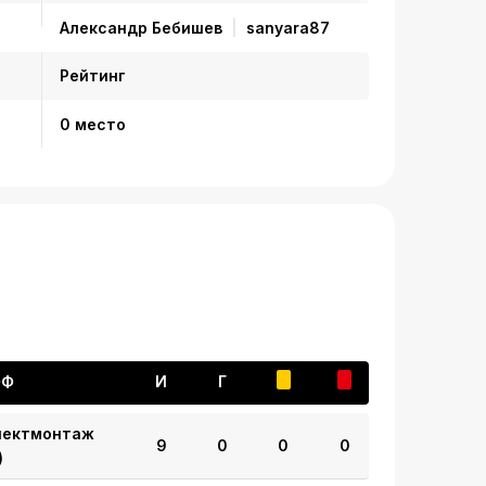
Александр Бебишев
sanyara87
Рейтинг
0 место
ФФ
И
Г
лектмонтаж
9
0
0
0
)