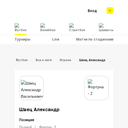
Вход
Футбол
Волейбол
Стритбол
Шахматы
Турниры
Live
Матчи по стадионам
Футбол
Все о лиге
Игроки
Швец Александр
Швец Александр
Позиция
Полевой
Фортуна - 2