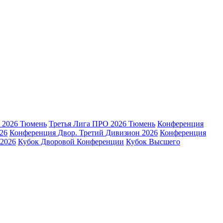
 2026 Тюмень
Третья Лига ПРО 2026 Тюмень
Конференция
26
Конференция Двор. Третий Дивизион 2026
Конференция
2026
Кубок Дворовой Конференции
Кубок Высшего