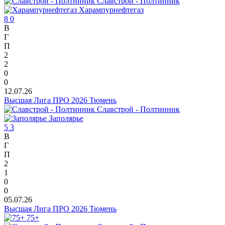
Славстрой - Полтинник
Харампурнефтегаз
8
0
В
Г
П
2
2
0
0
12.07.26
Высшая Лига ПРО 2026 Тюмень
Славстрой - Полтинник
Заполярье
5
3
В
Г
П
2
1
0
0
05.07.26
Высшая Лига ПРО 2026 Тюмень
75+