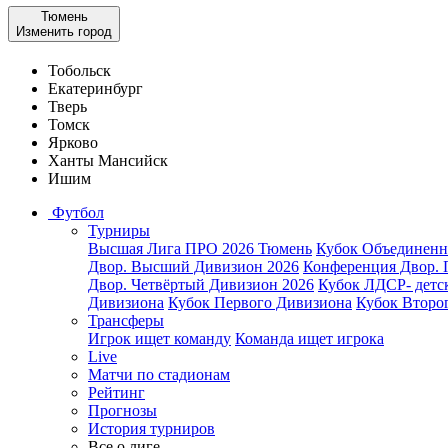
Тюмень
Изменить город
Тобольск
Екатеринбург
Тверь
Томск
Ярково
Ханты Мансийск
Ишим
Футбол
Турниры
Высшая Лига ПРО 2026 Тюмень
Кубок Объединен
Двор. Высший Дивизион 2026
Конференция Двор. 
Двор. Четвёртый Дивизион 2026
Кубок ЛДСР- детс
Дивизиона
Кубок Первого Дивизиона
Кубок Второ
Трансферы
Игрок ищет команду
Команда ищет игрока
Live
Матчи по стадионам
Рейтинг
Прогнозы
История турниров
Все о лиге