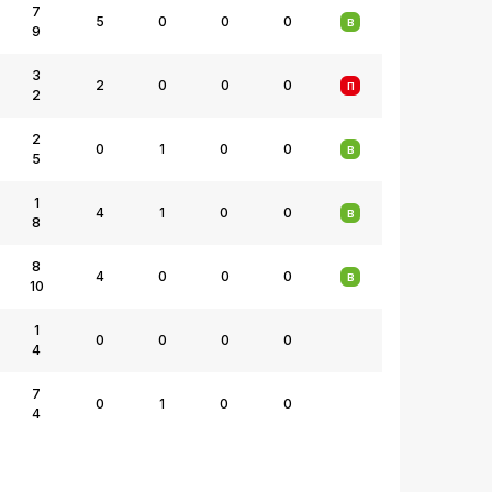
7
5
0
0
0
В
9
3
2
0
0
0
П
2
2
0
1
0
0
В
5
1
4
1
0
0
В
8
8
4
0
0
0
В
10
1
0
0
0
0
4
7
0
1
0
0
4