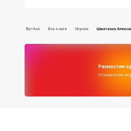
Футбол
Все о лиге
Игроки
Шматенок Алекса
Разместим зд
Отправьте нам зап