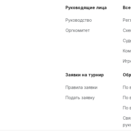
Руководящие лица
Все
Руководство
Рег
Оргкомитет
Схе
Суд
Ком
Игр
Заявки на турнир
Обр
Правила заявки
По 
Подать заявку
По 
По 
Свя
рук