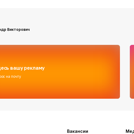
ндр Викторович
есь вашу рекламу
рос на почту
Вакансии
Ме