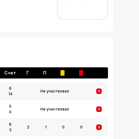
Счет
Г
П
6
Не участвовал
П
14
5
Не участвовал
П
0
6
2
1
0
0
П
3