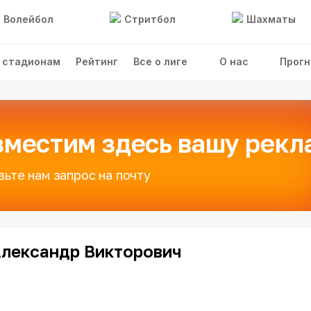
Волейбол
Стритбол
Шахматы
 стадионам
Рейтинг
Все о лиге
О нас
Прогн
зместим здесь вашу рекл
вьте нам запрос на почту
лександр Викторович