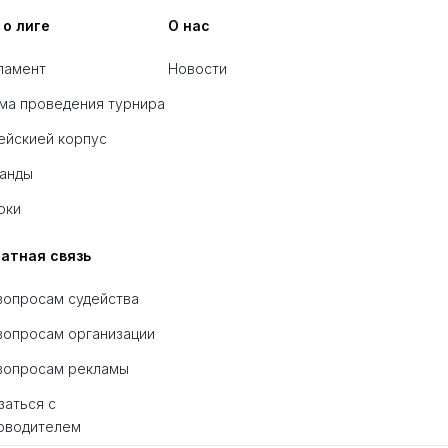
 о лиге
О нас
ламент
Новости
ма проведения турнира
ейскией корпус
анды
оки
атная связь
вопросам судейства
вопросам организации
вопросам рекламы
заться с
оводителем