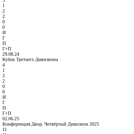
5
1
2
2
0
0
И
Г
П
Г+П
29.08.24
Кубок Третьего Дивизиона
4
1
2
2
0
0
И
Г
П
Г+П
02.06.25
Конференция Двор. Четвёртый Дивизион 2025
11