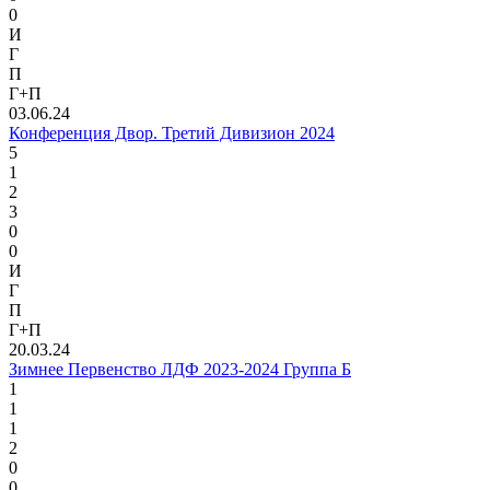
0
И
Г
П
Г+П
03.06.24
Конференция Двор. Третий Дивизион 2024
5
1
2
3
0
0
И
Г
П
Г+П
20.03.24
Зимнее Первенство ЛДФ 2023-2024 Группа Б
1
1
1
2
0
0