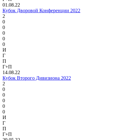
01.08.22
Кубок Дворовой Конференции 2022
2
0
0
0
0
0
И
Г
П
Г+П
14.08.22
Кубок Второго Дивизиона 2022
2
0
0
0
0
0
И
Г
П
Г+П
29.05.22