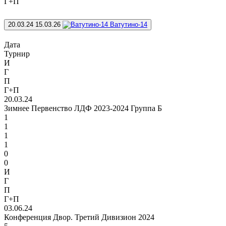
Г+П
20.03.24
15.03.26
Ватутино-14
Дата
Турнир
И
Г
П
Г+П
20.03.24
Зимнее Первенство ЛДФ 2023-2024 Группа Б
1
1
1
1
0
0
И
Г
П
Г+П
03.06.24
Конференция Двор. Третий Дивизион 2024