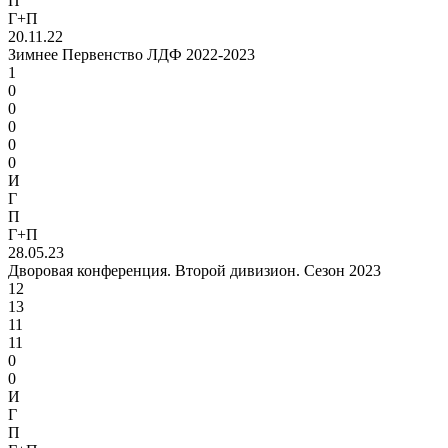
П
Г+П
20.11.22
Зимнее Первенство ЛДФ 2022-2023
1
0
0
0
0
0
И
Г
П
Г+П
28.05.23
Дворовая конференция. Второй дивизион. Сезон 2023
12
13
11
11
0
0
И
Г
П