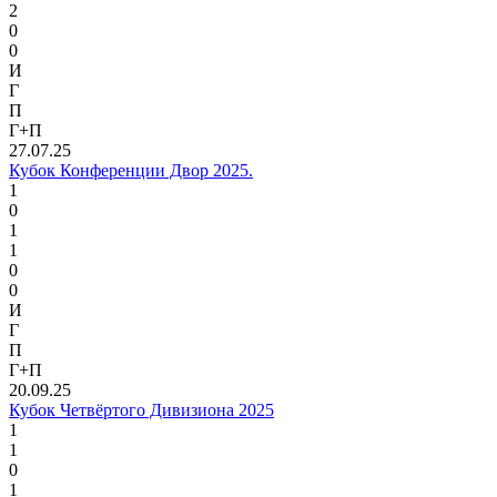
2
0
0
И
Г
П
Г+П
27.07.25
Кубок Конференции Двор 2025.
1
0
1
1
0
0
И
Г
П
Г+П
20.09.25
Кубок Четвёртого Дивизиона 2025
1
1
0
1