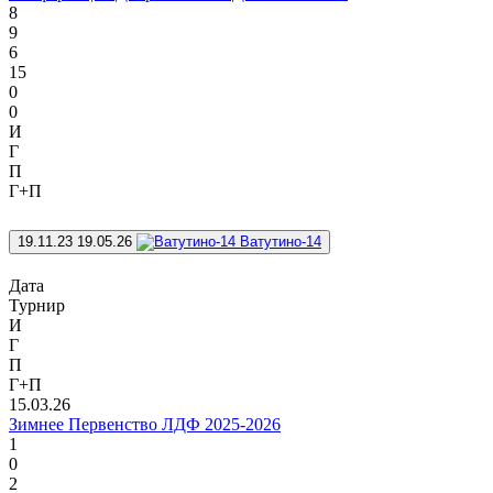
8
9
6
15
0
0
И
Г
П
Г+П
19.11.23
19.05.26
Ватутино-14
Дата
Турнир
И
Г
П
Г+П
15.03.26
Зимнее Первенство ЛДФ 2025-2026
1
0
2