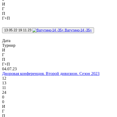
И
Г
П
Г+П
13.05.22
19.11.23
Ватутино-14 -35+
Дата
Турнир
И
Г
П
Г+П
04.07.23
Дворовая конференция. Второй дивизион. Сезон 2023
12
13
11
24
0
0
И
Г
П