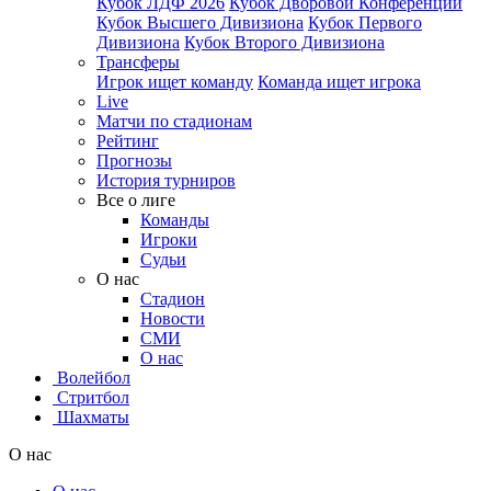
Кубок ЛДФ 2026
Кубок Дворовой Конференции
Кубок Высшего Дивизиона
Кубок Первого
Дивизиона
Кубок Второго Дивизиона
Трансферы
Игрок ищет команду
Команда ищет игрока
Live
Матчи по стадионам
Рейтинг
Прогнозы
История турниров
Все о лиге
Команды
Игроки
Судьи
О нас
Стадион
Новости
СМИ
О нас
Волейбол
Стритбол
Шахматы
О нас