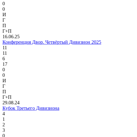
0
0
И
Г
П
Г+П
16.06.25
Конференция Двор. Четвёртый Дивизион 2025
11
11
6
17
0
0
И
Г
П
Г+П
29.08.24
Кубок Третьего Дивизиона
4
1
2
3
0