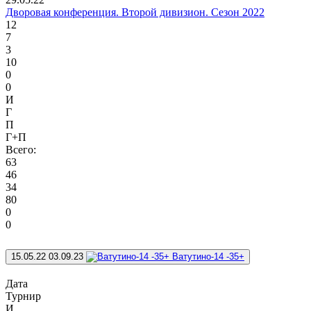
Дворовая конференция. Второй дивизион. Сезон 2022
12
7
3
10
0
0
И
Г
П
Г+П
Всего:
63
46
34
80
0
0
15.05.22
03.09.23
Ватутино-14 -35+
Дата
Турнир
И