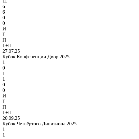
11
6
6
0
0
И
Г
П
Г+П
27.07.25
Кубок Конференции Двор 2025.
1
0
1
1
0
0
И
Г
П
Г+П
20.09.25
Кубок Четвёртого Дивизиона 2025
1
1