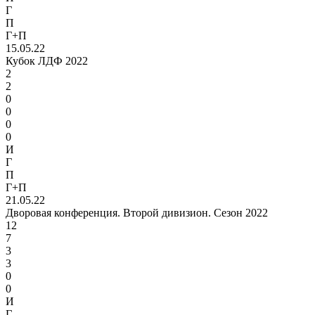
Г
П
Г+П
15.05.22
Кубок ЛДФ 2022
2
2
0
0
0
0
И
Г
П
Г+П
21.05.22
Дворовая конференция. Второй дивизион. Сезон 2022
12
7
3
3
0
0
И
Г