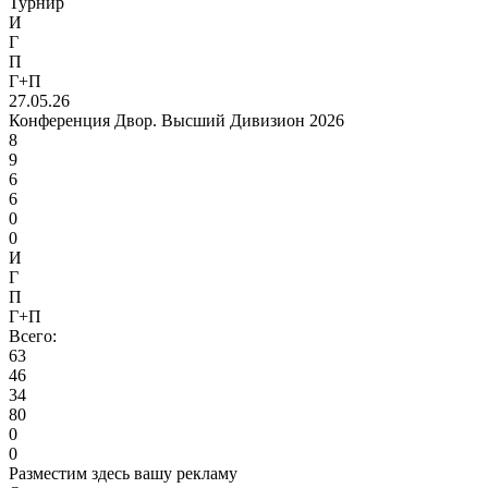
Турнир
И
Г
П
Г+П
27.05.26
Конференция Двор. Высший Дивизион 2026
8
9
6
6
0
0
И
Г
П
Г+П
Всего:
63
46
34
80
0
0
Разместим здесь вашу рекламу