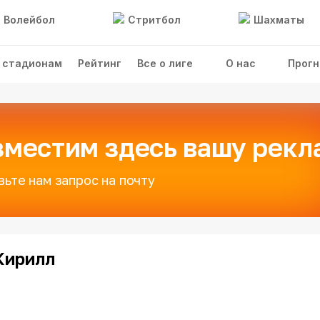
Волейбол
Стритбол
Шахматы
 стадионам
Рейтинг
Все о лиге
О нас
Прогн
зместим здесь вашу рекл
вьте нам запрос на почту
Кирилл