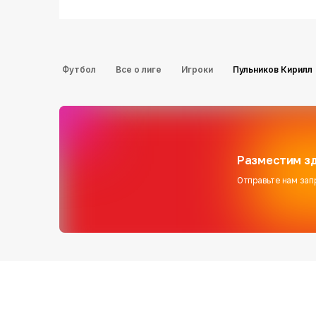
Футбол
Все о лиге
Игроки
Пульников Кирилл
Разместим зд
Отправьте нам зап