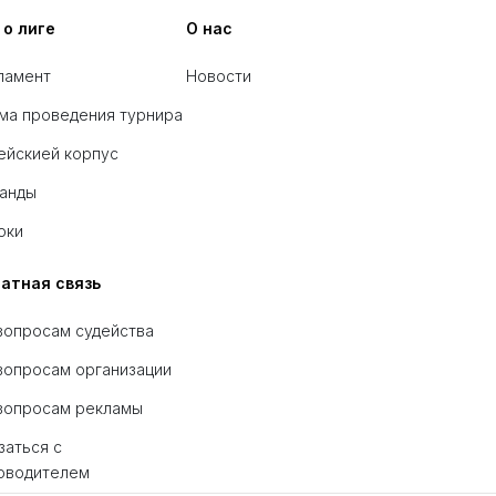
 о лиге
О нас
ламент
Новости
ма проведения турнира
ейскией корпус
анды
оки
атная связь
вопросам судейства
вопросам организации
вопросам рекламы
заться с
оводителем