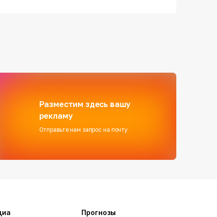
Разместим здесь вашу
рекламу
Отправьте нам запрос на почту
диа
Прогнозы