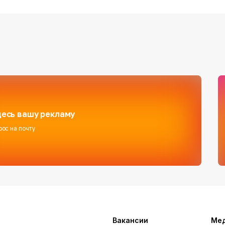
есь вашу рекламу
рос на почту
Вакансии
Ме