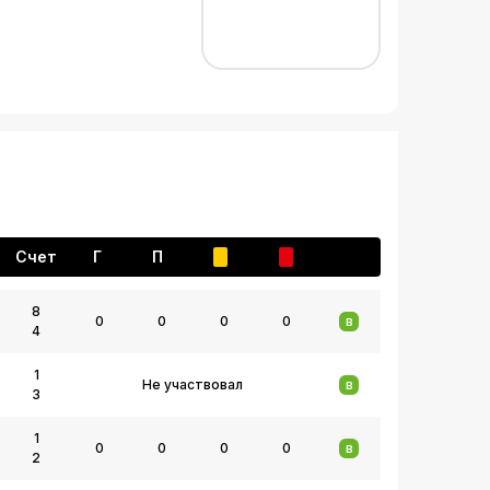
Счет
Г
П
8
0
0
0
0
В
4
1
Не участвовал
В
3
1
0
0
0
0
В
2