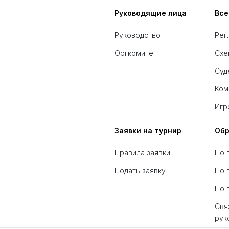
Руководящие лица
Все
Руководство
Рег
Оргкомитет
Схе
Суд
Ком
Игр
Заявки на турнир
Обр
Правила заявки
По 
Подать заявку
По 
По 
Свя
рук