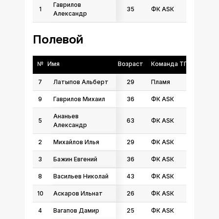
Гаврилов
1
35
ФК АSК
Александр
Полевой
№
Имя
Возраст
Команда ТГФФ
7
Латыпов Альберт
29
Пламя
9
Гаврилов Михаил
36
ФК АSК
Ананьев
5
63
ФК АSК
Александр
2
Михайлов Илья
29
ФК АSК
3
Бажин Евгений
36
ФК АSК
8
Васильев Николай
43
ФК АSК
10
Аскаров Ильнат
26
ФК АSК
4
Вагапов Дамир
25
ФК АSК