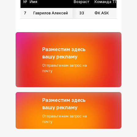
№
Имя
Возраст
Команда ТГФФ
7
Гаврилов Алексей
33
ФК АSК
Разместим здесь
вашу рекламу
Отправьте нам запрос на
почту
Разместим здесь
вашу рекламу
Отправьте нам запрос на
почту