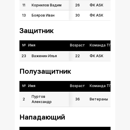
11
Корнилов Вадим
26
ФК АSК
13
Бояров Иван
30
ФК АSК
Защитник
№
Имя
Возраст
Команда ТГФФ
23
Важенин Илья
22
ФК ASK
Полузащитник
№
Имя
Возраст
Команда ТГФФ
Пуртов
2
36
Ветераны
Александр
Нападающий