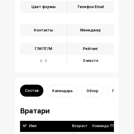
Цвет формы
Телефон
Email
Контакты
Менеджер
Г/М
ПГ/М
Рейтинг
0 0
0 место
Состав
Календарь
Обзор
Переходы
Вратари
№
Имя
Возраст
Команда ТГФФ