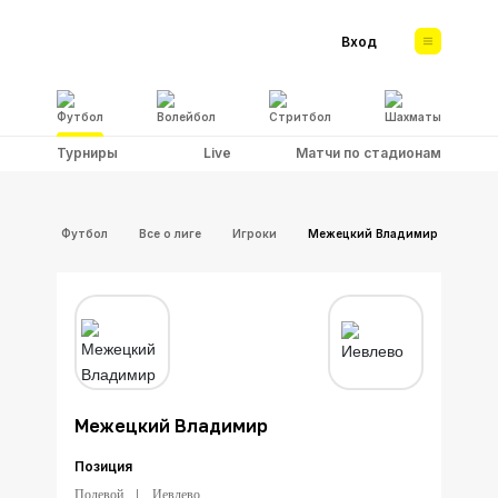
Вход
Футбол
Волейбол
Стритбол
Шахматы
Турниры
Live
Матчи по стадионам
Футбол
Все о лиге
Игроки
Межецкий Владимир
Межецкий Владимир
Позиция
Полевой
Иевлево