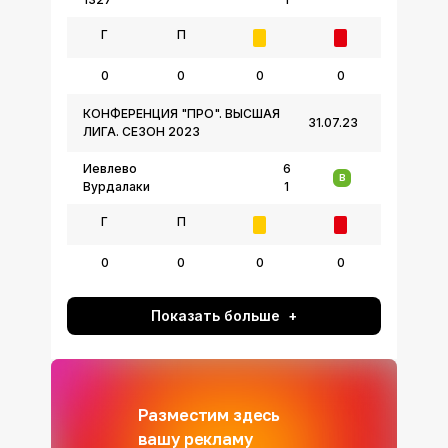
Г
П
0
0
0
0
КОНФЕРЕНЦИЯ "ПРО". ВЫСШАЯ
31.07.23
ЛИГА. СЕЗОН 2023
Иевлево
6
В
Вурдалаки
1
Г
П
0
0
0
0
Показать больше
Разместим здесь
вашу рекламу