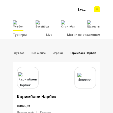
Вход
Футбол
Волейбол
Стритбол
Шахматы
Турниры
Live
Матчи по стадионам
Футбол
Все о лиге
Игроки
Каримбаев Нарбек
Каримбаев Нарбек
Позиция
Нападающий
Иевлево