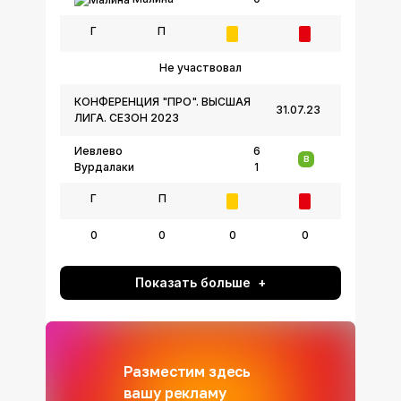
Г
П
Не участвовал
КОНФЕРЕНЦИЯ "ПРО". ВЫСШАЯ
31.07.23
ЛИГА. СЕЗОН 2023
Иевлево
6
В
Вурдалаки
1
Г
П
0
0
0
0
Показать больше
Разместим здесь
вашу рекламу