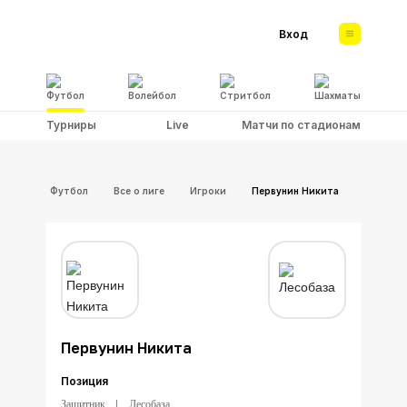
Вход
Футбол
Волейбол
Стритбол
Шахматы
Турниры
Live
Матчи по стадионам
Футбол
Все о лиге
Игроки
Первунин Никита
Первунин Никита
Позиция
Защитник
Лесобаза