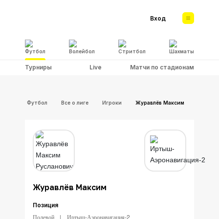
Вход
Футбол
Волейбол
Стритбол
Шахматы
Турниры
Live
Матчи по стадионам
Футбол
Все о лиге
Игроки
Журавлёв Максим
Журавлёв Максим
Позиция
Полевой
Иртыш-Аэронавигация-2