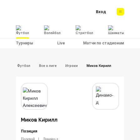
Вход
Футбол
Волейбол
Стритбол
Шахматы
Турниры
Live
Матчи по стадионам
Футбол
Все о лиге
Игроки
Миков Кирилл
Миков Кирилл
Позиция
Полевой
Динамо-д