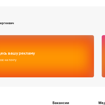
ергеевич
есь вашу рекламу
рос на почту
Вакансии
Ме