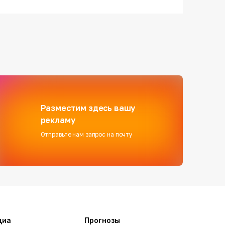
Разместим здесь вашу
рекламу
Отправьте нам запрос на почту
диа
Прогнозы