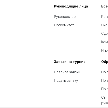
Руководящие лица
Все
Руководство
Рег
Оргкомитет
Схе
Суд
Ком
Игр
Заявки на турнир
Обр
Правила заявки
По 
Подать заявку
По 
По 
Свя
рук