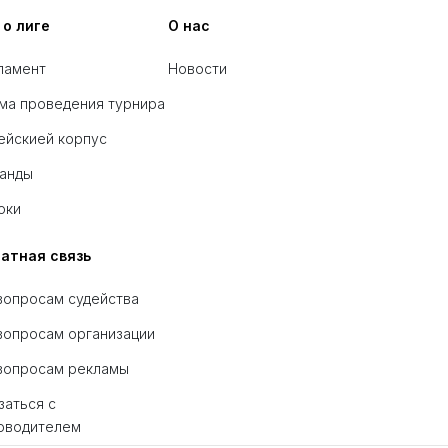
 о лиге
О нас
ламент
Новости
ма проведения турнира
ейскией корпус
анды
оки
атная связь
вопросам судейства
вопросам организации
вопросам рекламы
заться с
оводителем