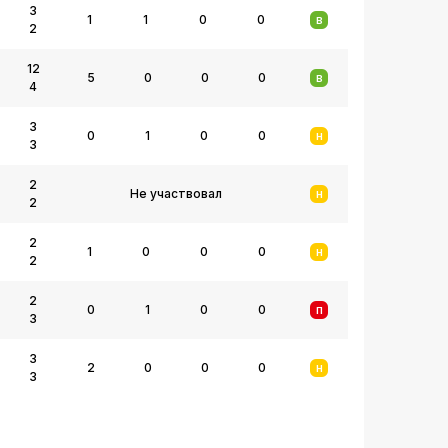
3
1
1
0
0
В
2
12
5
0
0
0
В
4
3
0
1
0
0
Н
3
2
Не участвовал
Н
2
2
1
0
0
0
Н
2
2
0
1
0
0
П
3
3
2
0
0
0
Н
3