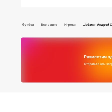
Футбол
Все о лиге
Игроки
Шабалин Андрей С
Разместим зд
Отправьте нам зап