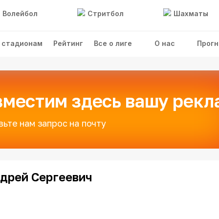
Волейбол
Стритбол
Шахматы
 стадионам
Рейтинг
Все о лиге
О нас
Прогн
зместим здесь вашу рекл
вьте нам запрос на почту
дрей Сергеевич