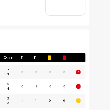
Счет
Г
П
7
0
0
0
0
П
3
5
0
3
0
0
П
4
2
1
1
0
0
Н
2