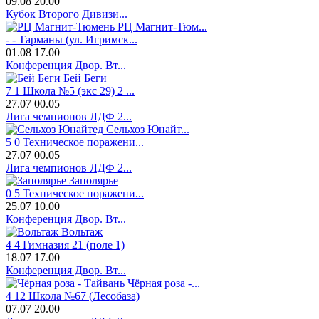
09.08
20.00
Кубок Второго Дивизи...
РЦ Магнит-Тюм...
-
-
Тарманы (ул. Игримск...
01.08
17.00
Конференция Двор. Вт...
Бей Беги
7
1
Школа №5 (экс 29) 2 ...
27.07
00.05
Лига чемпионов ЛДФ 2...
Сельхоз Юнайт...
5
0
Техническое поражени...
27.07
00.05
Лига чемпионов ЛДФ 2...
Заполярье
0
5
Техническое поражени...
25.07
10.00
Конференция Двор. Вт...
Вольтаж
4
4
Гимназия 21 (поле 1)
18.07
17.00
Конференция Двор. Вт...
Чёрная роза -...
4
12
Школа №67 (Лесобаза)
07.07
20.00