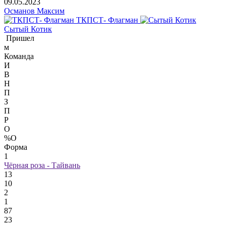
09.05.2023
Османов Максим
ТКПСТ- Флагман
Сытый Котик
Пришел
м
Команда
И
В
Н
П
З
П
Р
О
%О
Форма
1
Чёрная роза - Тайвань
13
10
2
1
87
23