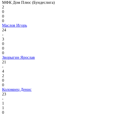
МФК Дом Плюс (Бундеслига)
2
0
0
0
Маслов Игорь
24
-
3
0
0
0
Зворыгин Ярослав
21
-
4
2
0
0
Коломиец Денис
23
-
1
1
0