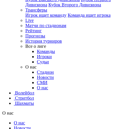
Дивизиона
Кубок Второго Дивизиона
Трансферы
Игрок ищет команду
Команда ищет игрока
Live
Матчи по стадионам
Рейтинг
Прогнозы
История турниров
Все о лиге
Команды
Игроки
Судьи
О нас
Стадион
Новости
СМИ
О нас
Волейбол
Стритбол
Шахматы
О нас
О нас
Новости