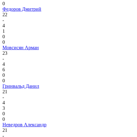
0
Федоров Дмитрий
22
-
4
1
0
0
Мовсисян Арман
23
-
4
6
0
0
Гринвальд Данил
21
-
4
3
0
0
Неведров Александр
21
-