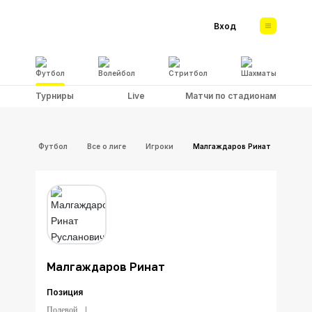
Вход
Футбол
Волейбол
Стритбол
Шахматы
Турниры
Live
Матчи по стадионам
Футбол
Все о лиге
Игроки
Малгаждаров Ринат
Малгаждаров Ринат
Позиция
Полевой