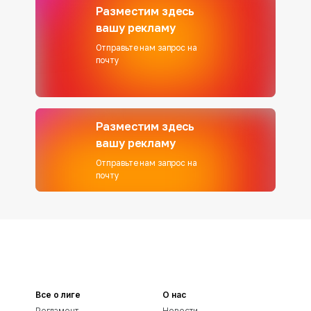
Разместим здесь
вашу рекламу
Отправьте нам запрос на
почту
Разместим здесь
вашу рекламу
Отправьте нам запрос на
почту
Все о лиге
О нас
Регламент
Новости