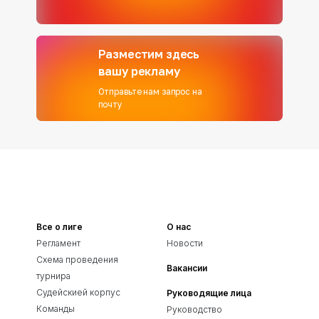
Разместим здесь
вашу рекламу
Отправьте нам запрос на
почту
Все о лиге
О нас
Регламент
Новости
Схема проведения
Вакансии
турнира
Судейскией корпус
Руководящие лица
Команды
Руководство