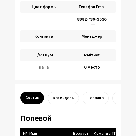
Цвет формы
Телефон
Email
8982-130-3030
Контакты
Менеджер
Г/М
ПГ/М
Рейтинг
6.5 5
0 место
Состав
Календарь
Таблица
Обзор
Полевой
№
Имя
Возраст
Команда ТГФФ