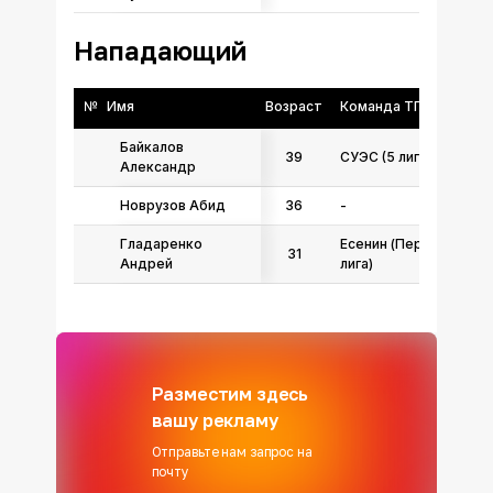
Нападающий
№
Имя
Возраст
Команда ТГФФ
Байкалов
39
СУЭС (5 лига)
Александр
Новрузов Абид
36
-
Гладаренко
Есенин (Первая
31
Андрей
лига)
Разместим здесь
вашу рекламу
Отправьте нам запрос на
почту