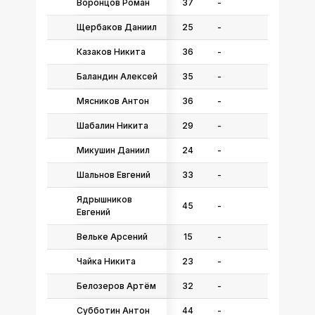
Воронцов Роман
37
-
Щербаков Даниил
25
-
Казаков Никита
36
-
Баландин Алексей
35
-
Мясников Антон
36
-
Шабалин Никита
29
-
Микушин Даниил
24
-
Шальнов Евгений
33
-
Ядрышников
45
-
Евгений
Вельке Арсений
15
-
Чайка Никита
23
-
Белозеров Артём
32
-
Субботин Антон
44
-