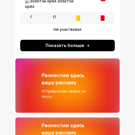
Золотой
орёл
Г
П
Не участвовал
Показать больше
Разместим здесь
вашу рекламу
Отправьте нам запрос на
почту
Разместим здесь
вашу рекламу