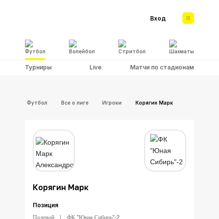
Вход
Футбол
Волейбол
Стритбол
Шахматы
Турниры
Live
Матчи по стадионам
Футбол
Все о лиге
Игроки
Корягин Марк
Корягин Марк
Позиция
Полевой
ФК "Юная Сибирь"-2