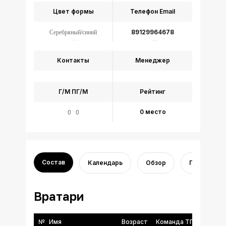
Цвет формы
Телефон
Email
Серебряный/синий
89129964678
Контакты
Менеджер
Г/М
ПГ/М
Рейтинг
0 0
0 место
Состав
Календарь
Обзор
Переходы
Вратари
№
Имя
Возраст
Команда ТГФФ