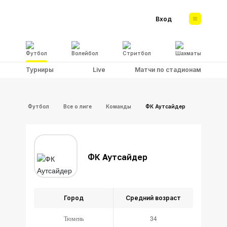
Вход
Футбол
Волейбол
Стритбол
Шахматы
Турниры
Live
Матчи по стадионам
Футбол
Все о лиге
Команды
ФК Аутсайдер
ФК Аутсайдер
Город
Средний возраст
Тюмень
34