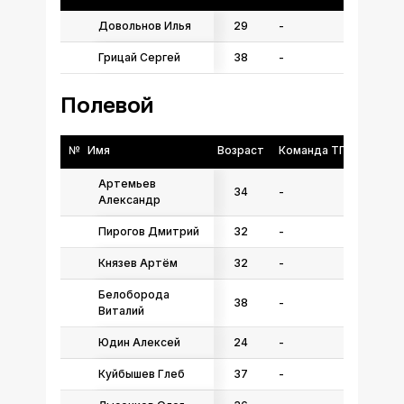
Довольнов Илья
29
-
Грицай Сергей
38
-
Полевой
№
Имя
Возраст
Команда ТГФФ
Артемьев
34
-
Александр
Пирогов Дмитрий
32
-
Князев Артём
32
-
Белоборода
38
-
Виталий
Юдин Алексей
24
-
Куйбышев Глеб
37
-