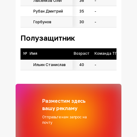
Лысенков Олег
36
-
Рубан Дмитрий
35
-
Горбунов
30
-
Полузащитник
№
Имя
Возраст
Команда ТГФФ
Ильин Станислав
40
-
Разместим здесь
вашу рекламу
Отправьте нам запрос на
почту