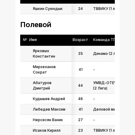
Яшкин Суюндык
24
ТВВИКУ (1 лига)
Полевой
№
Имя
Возраст
Команда ТГФФ
Ярковых
35
Динамо (2 лига)
Константин
Мирзеханов
41
-
Сократ
Абатуров
УМВД-ОТЕЧЕСТВО
44
Дмитрий
(2 Лига)
Кудышев Андрей
46
-
Лебедев Максим
41
Деловой мир (1 лига)
Нерсесян Ваник
27
-
Исаков Кирилл
23
ТВВИКУ (1 лига)