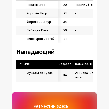
Павлюк Егор
20
ТВВИКУ (1 лига)
Королёв Егор
21
-
Ференец Артур
34
-
Лебедев Иван
56
-
Винокуров Сергей
31
-
Нападающий
№
Имя
Возраст
Команда ТГФФ
Муцольгов Руслан
АН Сова (Вторая
34
лига)
Разместим здесь