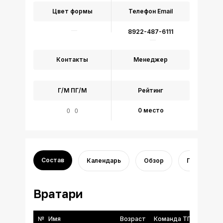
Цвет формы
Телефон
Email
8922-487-6111
Контакты
Менеджер
Г/М
ПГ/М
Рейтинг
0 0
0 место
Состав
Календарь
Обзор
Переходы
Вратари
№
Имя
Возраст
Команда ТГФФ