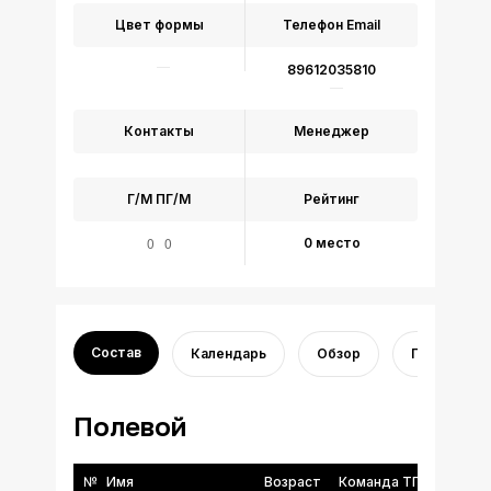
Цвет формы
Телефон
Email
89612035810
Контакты
Менеджер
Г/М
ПГ/М
Рейтинг
0 0
0 место
Состав
Календарь
Обзор
Переходы
Полевой
№
Имя
Возраст
Команда ТГФФ