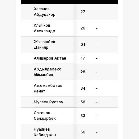
Хасанов
27
-
Абдукахор
Клычков
26
-
Александр
Жылышбек
31
-
Данияр
Алишеров Актан
17
-
Абдылдабеко
28
-
Ыйманбек
Ажымамбетов
34
-
Ренат
Мусаев Рустам
56
-
Сакенов
33
-
Санжарбек
Нуалиев
56
-
Кабилджон