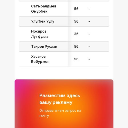
Сатыбалдыев
56
-
Омурбек
Улугбек Уулу
56
-
Носиров
36
-
Лутфулла
Таиров Руслан
56
-
Хасанов
56
-
Бобуржон
Разместим здесь
вашу рекламу
Отправьте нам запрос на
почту