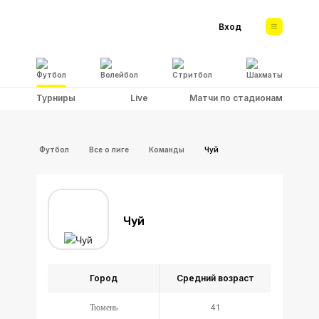
Вход
Футбол
Волейбол
Стритбол
Шахматы
Турниры
Live
Матчи по стадионам
Футбол
Все о лиге
Команды
Чуй
Чуй
Город
Средний возраст
Тюмень
41