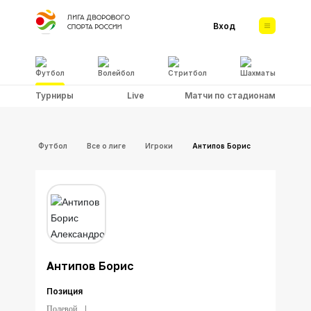
Вход
Футбол
Волейбол
Стритбол
Шахматы
Турниры
Live
Матчи по стадионам
Футбол
Все о лиге
Игроки
Антипов Борис
Антипов Борис
Позиция
Полевой