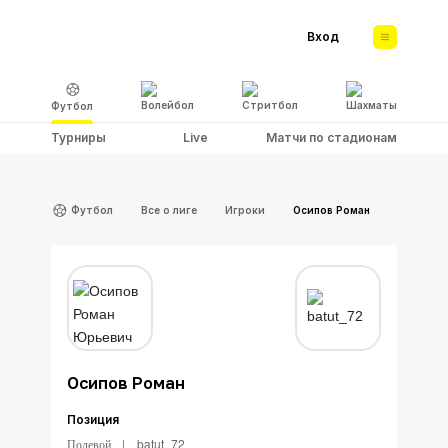
Вход
Волейбол
Стритбол
Шахматы
Футбол
Турниры
Live
Матчи по стадионам
Футбол
Все о лиге
Игроки
Осипов Роман
Осипов Роман
Позиция
Полевой
batut_72