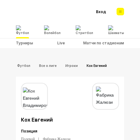
Вход
Футбол
Волейбол
Стритбол
Шахматы
Турниры
Live
Матчи по стадионам
Футбол
Все о лиге
Игроки
Кох Евгений
Кох Евгений
Позиция
Полевой
Фабрика Жалюзи