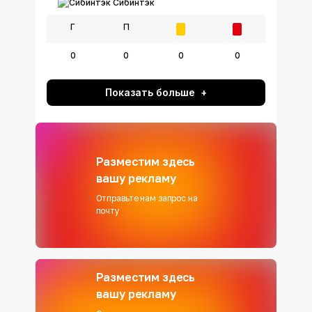
Сибинтэк
Г
П
0
0
0
0
Показать больше
Разместим здесь
вашу рекламу
Отправьте нам запрос на
почту
Разместим здесь
вашу рекламу