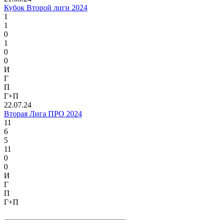
Кубок Второй лиги 2024
1
1
0
1
0
0
И
Г
П
Г+П
22.07.24
Вторая Лига ПРО 2024
11
6
5
11
0
0
И
Г
П
Г+П