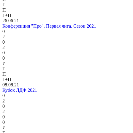
Г
П
Г+П
26.06.21
Конференция "Про". Первая лига. Сезон 2021
0
2
0
2
0
0
И
Г
П
Г+П
08.08.21
Кубок ЛДФ 2021
0
2
0
2
0
0
И
Г