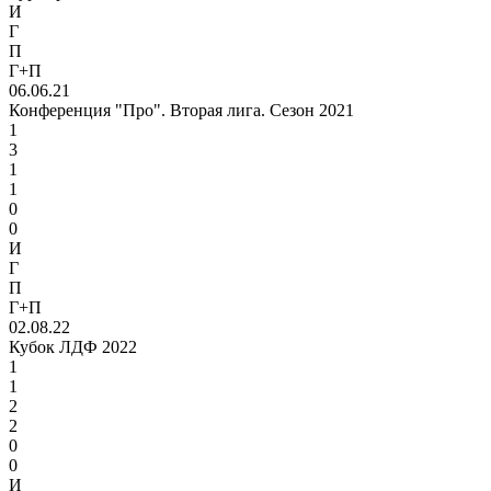
И
Г
П
Г+П
06.06.21
Конференция "Про". Вторая лига. Сезон 2021
1
3
1
1
0
0
И
Г
П
Г+П
02.08.22
Кубок ЛДФ 2022
1
1
2
2
0
0
И