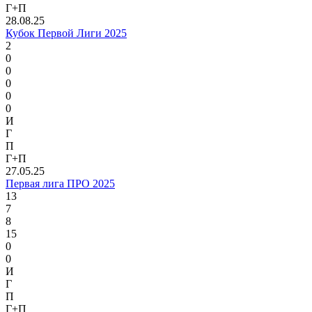
Г+П
28.08.25
Кубок Первой Лиги 2025
2
0
0
0
0
0
И
Г
П
Г+П
27.05.25
Первая лига ПРО 2025
13
7
8
15
0
0
И
Г
П
Г+П