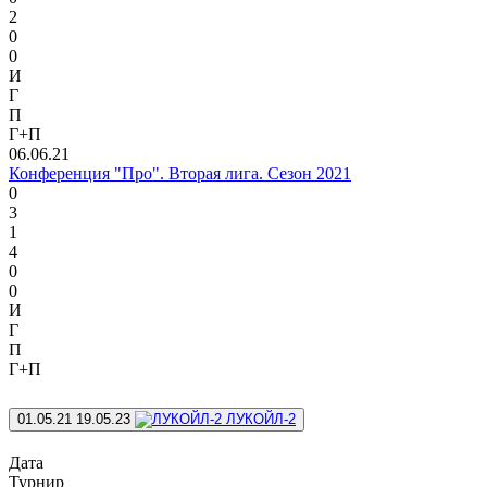
2
0
0
И
Г
П
Г+П
06.06.21
Конференция "Про". Вторая лига. Сезон 2021
0
3
1
4
0
0
И
Г
П
Г+П
01.05.21
19.05.23
ЛУКОЙЛ-2
Дата
Турнир