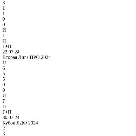
3
1
1
0
0
И
Г
П
Г+П
22.07.24
Вторая Лига ПРО 2024
11
6
5
5
0
0
И
Г
П
Г+П
30.07.24
Кубок ЛДФ 2024
2
3