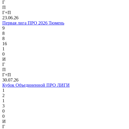
Г
П
Г+П
23.06.26
Первая лига ПРО 2026 Тюмень
9
8
8
16
1
0
И
Г
П
Г+П
30.07.26
Кубок Объединенной ПРО ЛИГИ
1
2
1
3
0
0
И
Г