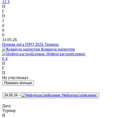
12
3
П
Г
П
1
0
0
0
31.05.26
Первая лига ПРО 2026 Тюмень
Команда напротив
Нефтегазстройсервис
6
4
П
Г
П
Не участвовал
Показать больше
24.05.24
–
Нефтегазстройсервис
Дата
Турнир
И