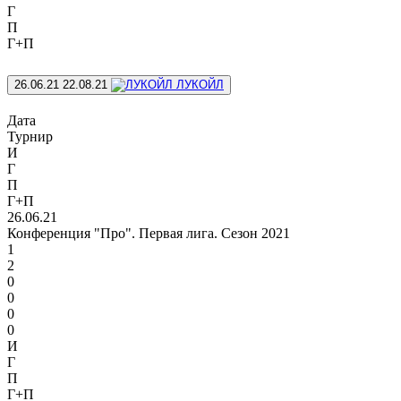
Г
П
Г+П
26.06.21
22.08.21
ЛУКОЙЛ
Дата
Турнир
И
Г
П
Г+П
26.06.21
Конференция "Про". Первая лига. Сезон 2021
1
2
0
0
0
0
И
Г
П
Г+П