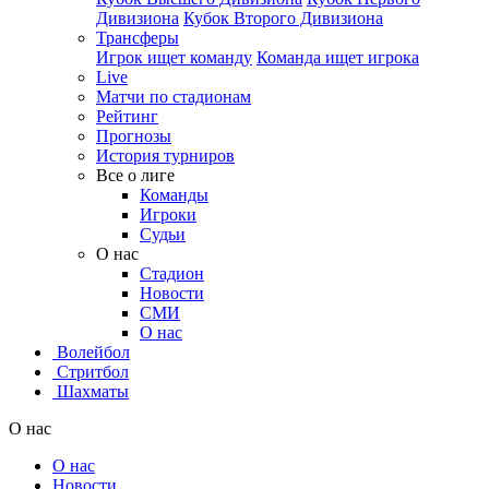
Дивизиона
Кубок Второго Дивизиона
Трансферы
Игрок ищет команду
Команда ищет игрока
Live
Матчи по стадионам
Рейтинг
Прогнозы
История турниров
Все о лиге
Команды
Игроки
Судьи
О нас
Стадион
Новости
СМИ
О нас
Волейбол
Стритбол
Шахматы
О нас
О нас
Новости