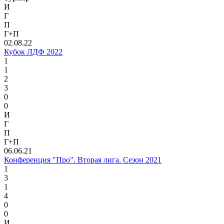
И
Г
П
Г+П
02.08.22
Кубок ЛДФ 2022
1
1
2
3
0
0
И
Г
П
Г+П
06.06.21
Конференция "Про". Вторая лига. Сезон 2021
1
3
1
4
0
0
И