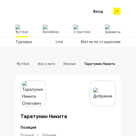
Вход
Футбол
Волейбол
Стритбол
Шахматы
Турниры
Live
Матчи по стадионам
Футбол
Все о лиге
Игроки
Таратунин Никита
Таратунин Никита
Позиция
Полевой
Добраник