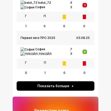
batut_72
4
П
3
София
Г
П
1
0
0
0
Первая лига ПРО 2025
03.08.25
София
7
В
3
ЛУКОЙЛ
Г
П
0
1
0
0
Показать больше
Разместим здесь