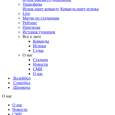
Трансферы
Игрок ищет команду
Команда ищет игрока
Live
Матчи по стадионам
Рейтинг
Прогнозы
История турниров
Все о лиге
Команды
Игроки
Судьи
О нас
Стадион
Новости
СМИ
О нас
Волейбол
Стритбол
Шахматы
О нас
О нас
Новости
СМИ