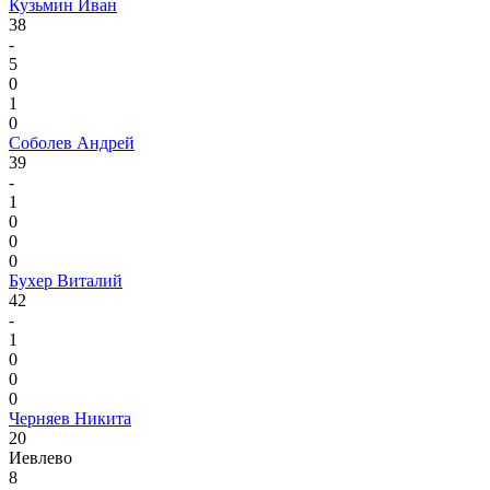
Кузьмин Иван
38
-
5
0
1
0
Соболев Андрей
39
-
1
0
0
0
Бухер Виталий
42
-
1
0
0
0
Черняев Никита
20
Иевлево
8