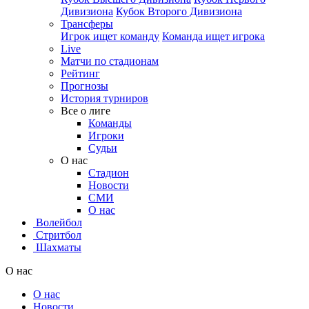
Дивизиона
Кубок Второго Дивизиона
Трансферы
Игрок ищет команду
Команда ищет игрока
Live
Матчи по стадионам
Рейтинг
Прогнозы
История турниров
Все о лиге
Команды
Игроки
Судьи
О нас
Стадион
Новости
СМИ
О нас
Волейбол
Стритбол
Шахматы
О нас
О нас
Новости