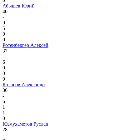
0
Абышев Юрий
40
-
9
5
0
0
Ротенбергер Алексей
37
-
6
0
0
0
Колосов Александр
36
-
6
1
1
0
Юзмухаметов Руслан
28
-