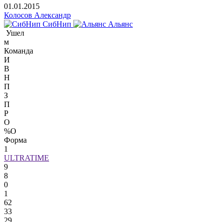
01.01.2015
Колосов Александр
СибНип
Альянс
Ушел
м
Команда
И
В
Н
П
З
П
Р
О
%О
Форма
1
ULTRATIME
9
8
0
1
62
33
29