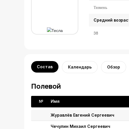
Тюмень
Средний возрас
38
Состав
Календарь
Обзор
Полевой
№
Имя
Журавлёв Евгений Сергеевич
Чечулин Михаил Сергеевич