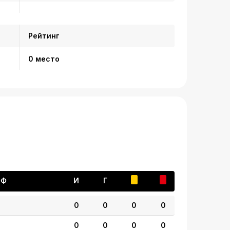
Рейтинг
0 место
ФФ
И
Г
0
0
0
0
0
0
0
0