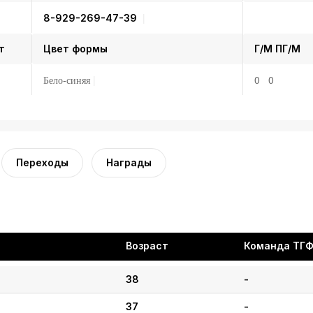
8-929-269-47-39
т
Цвет формы
Г/М
ПГ/М
Бело-синяя
0 0
Переходы
Награды
Возраст
Команда ТГ
38
-
37
-