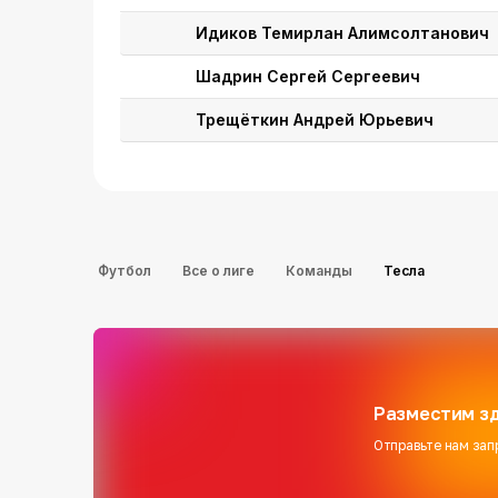
Идиков Темирлан Алимсолтанович
Шадрин Сергей Сергеевич
Трещёткин Андрей Юрьевич
Футбол
Все о лиге
Команды
Тесла
Разместим зд
Отправьте нам зап