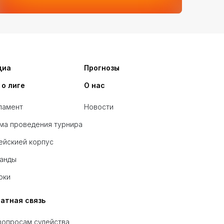
диа
Прогнозы
 о лиге
О нас
ламент
Новости
ма проведения турнира
ейскией корпус
анды
оки
атная связь
вопросам судейства