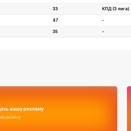
33
КПД (3 лига)
47
-
35
-
есь вашу рекламу
рос на почту