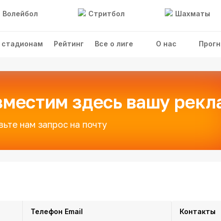
Волейбол
Стритбол
Шахматы
 стадионам
Рейтинг
Все о лиге
О нас
Прогн
зместим здесь вашу рекл
вьте нам запрос на почту
Телефон
Email
Контакты