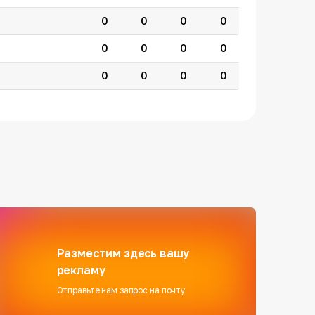
0
0
0
0
0
0
0
0
0
0
0
0
Разместим здесь вашу
рекламу
Отправьте нам запрос на почту