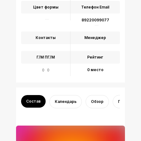
Цвет формы
Телефон
Email
89220099077
Контакты
Менеджер
Г/М
ПГ/М
Рейтинг
0 0
0 место
Состав
Календарь
Обзор
Переходы