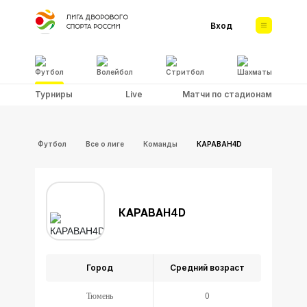
Вход
Футбол
Волейбол
Стритбол
Шахматы
Турниры
Live
Матчи по стадионам
Футбол
Все о лиге
Команды
КАРАВАН4D
КАРАВАН4D
Город
Средний возраст
Тюмень
0