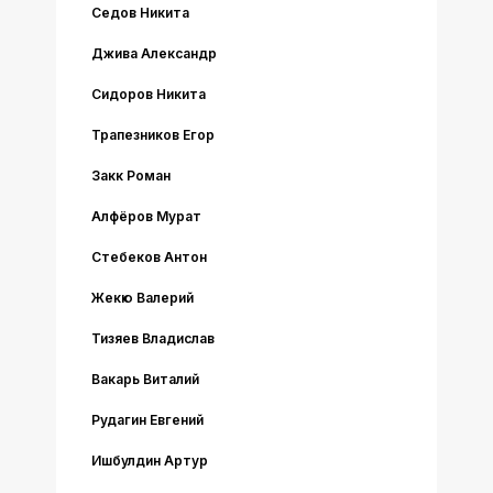
Седов Никита
Джива Александр
Сидоров Никита
Трапезников Егор
Закк Роман
Алфёров Мурат
Стебеков Антон
Жекю Валерий
Тизяев Владислав
Вакарь Виталий
Рудагин Евгений
Ишбулдин Артур