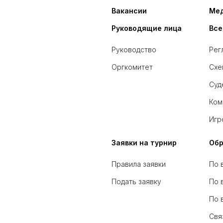
Вакансии
Ме
Руководящие лица
Все
Руководство
Рег
Оргкомитет
Схе
Суд
Ком
Игр
Заявки на турнир
Обр
Правила заявки
По 
Подать заявку
По 
По 
Свя