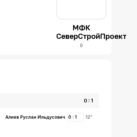
МФК
СеверСтройПроект
0
0 : 1
Алиев Руслан Ильдусович
0 : 1
12”