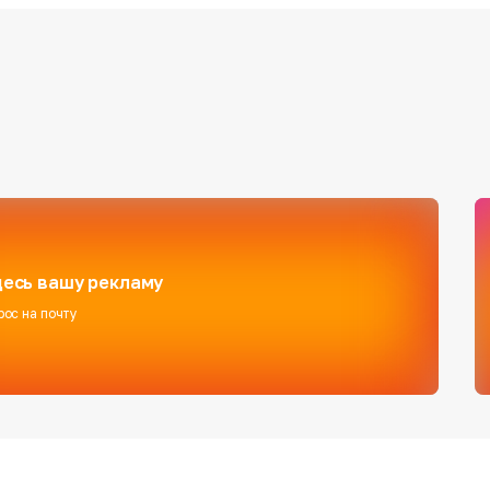
есь вашу рекламу
рос на почту