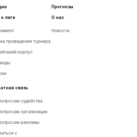
диа
Прогнозы
 о лиге
О нас
ламент
Новости
ма проведения турнира
ейскией корпус
анды
оки
атная связь
вопросам судейства
вопросам организации
вопросам рекламы
заться с