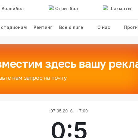
Волейбол
Стритбол
Шахматы
 стадионам
Рейтинг
Все о лиге
О нас
Прогн
зместим здесь вашу рекл
вьте нам запрос на почту
07.05.2016
17:00
0:5